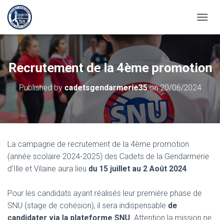
O
U
V
R
I
Recrutement de la 4ème promotion
R
/
Published by
cadetsgendarmerie35
on
20/06/2024
F
E
R
M
E
R
La campagne de recrutement de la 4ème promotion
L
A
(année scolaire 2024-2025) des Cadets de la Gendarmerie
N
d’Ille et Vilaine aura lieu
du 15 juillet au 2 Août 2024
.
A
V
Pour les candidats ayant réalisés leur première phase de
I
G
SNU (stage de cohésion), il sera indispensable
de
A
candidater via la plateforme SNU
. Attention la mission ne