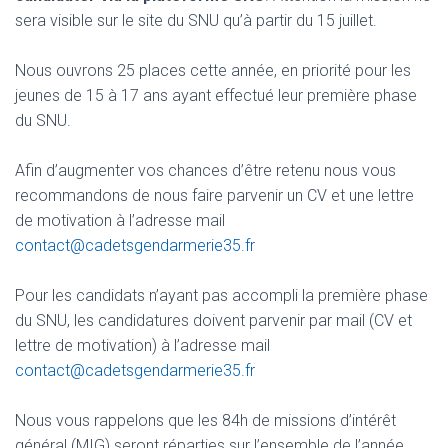
T
sera visible sur le site du SNU qu’à partir du 15 juillet.
I
O
N
Nous ouvrons 25 places cette année, en priorité pour les
jeunes de 15 à 17 ans ayant effectué leur première phase
du SNU.
Afin d’augmenter vos chances d’être retenu nous vous
recommandons de nous faire parvenir un CV et une lettre
de motivation à l’adresse mail
contact@cadetsgendarmerie35.fr
Pour les candidats n’ayant pas accompli la première phase
du SNU, les candidatures doivent parvenir par mail (CV et
lettre de motivation) à l’adresse mail
contact@cadetsgendarmerie35.fr
Nous vous rappelons que les 84h de missions d’intérêt
général (MIG) seront réparties sur l’ensemble de l’année